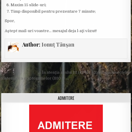
Maxim 15 slide-uri;
Timp disponibil pentru prezentare 7 minute;
Spor,
Aştept mail-uri voastre… mesajul deja l-aţi văzut!
Author:
Ionuţ Tăuşan
Post
← În atenţia anului III (EPM) – Ecologia insectelor
navigation
Sistematica criptogamelor (BIO I) →
ADMITERE