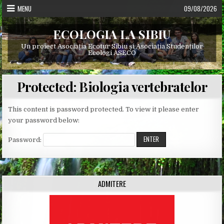
Skip
MENU
09/08/2026
to
content
ECOLOGIA LA SIBIU
Un proiect Asociația Ecotur Sibiu și Asociația Studenților
Ecologi ASECO
Protected: Biologia vertebratelor
This content is password protected. To view it please enter
your password below:
Password:
ADMITERE