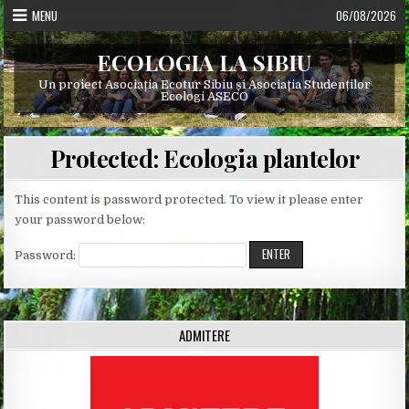
Skip
MENU
06/08/2026
to
content
ECOLOGIA LA SIBIU
Un proiect Asociația Ecotur Sibiu și Asociația Studenților
Ecologi ASECO
Protected: Ecologia plantelor
This content is password protected. To view it please enter
your password below:
Password:
ADMITERE