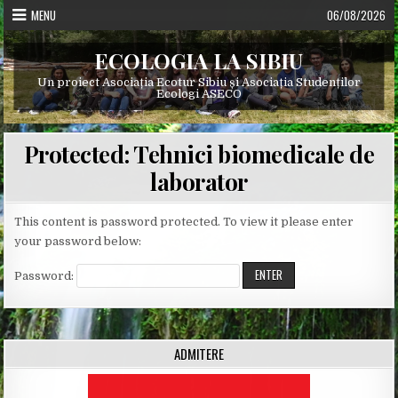
Skip
MENU
06/08/2026
to
content
ECOLOGIA LA SIBIU
Un proiect Asociația Ecotur Sibiu și Asociația Studenților
Ecologi ASECO
Protected: Tehnici biomedicale de
laborator
This content is password protected. To view it please enter
your password below:
Password:
ADMITERE