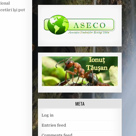
ional
cetări își pot
META
Log in
Entries feed
Comments feed