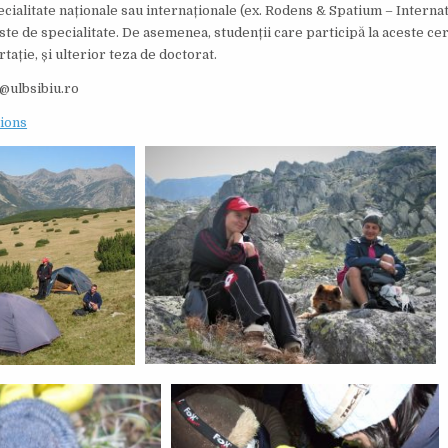
ialitate naționale sau internaționale (ex. Rodens & Spatium – Internat
te de specialitate. De asemenea, studenții care participă la aceste cer
tație, și ulterior teza de doctorat.
k@ulbsibiu.ro
ions