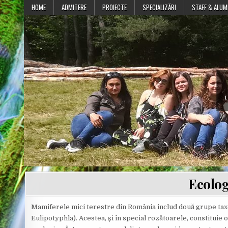
Skip
HOME
ADMITERE
PROIECTE
SPECIALIZĂRI
STAFF & ALUM
to
content
U
Ecolog
Mamiferele mici terestre din România includ două grupe taxo
Eulipotyphla). Acestea, și în special rozătoarele, constituie