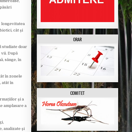
 numeroase,
 păsări
, longevitatea
otici, cât și
ORAR
i studiate doar
 vii. După
ă, sânge, în
ât în zonele
 atât în
COMITET
rmațiilor și a
 de amplasare a
gi,
, analizate și