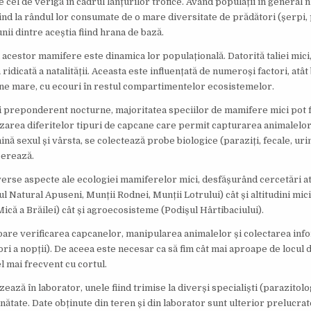
e cel de verigă în cadrul lanțurilor trofice. Având populații în general
ind la rândul lor consumate de o mare diversitate de prădători (șerpi,
ii dintre aceștia fiind hrana de bază.
acestor mamifere este dinamica lor populațională. Datorită taliei mici
dicată a natalității. Aceasta este influențată de numeroși factori, atât bi
dine mare, cu ecouri în restul compartimentelor ecosistemelor.
ății preponderent nocturne, majoritatea speciilor de mamifere mici pot f
zarea diferitelor tipuri de capcane care permit capturarea animalelor
nă sexul și vârsta, se colectează probe biologice (paraziți, fecale, urin
berează.
iverse aspecte ale ecologiei mamiferelor mici, desfășurând cercetări at
 Natural Apuseni, Munții Rodnei, Munții Lotrului) cât și altitudini mici,
ică a Brăilei) cât și agroecosisteme (Podișul Hârtibaciului).
ătoare verificarea capcanelor, manipularea animalelor și colectarea info
ri a nopții). De aceea este necesar ca să fim cât mai aproape de locul
l mai frecvent cu cortul.
ează în laborator, unele fiind trimise la diverși specialiști (parazitolo
ăinătate. Date obținute din teren și din laborator sunt ulterior prelucrate