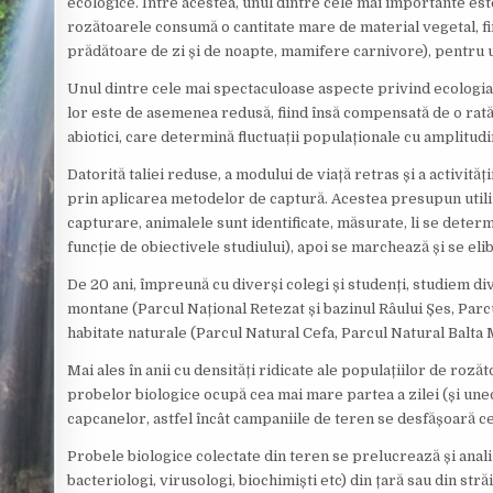
ecologice. Între acestea, unul dintre cele mai importante est
rozătoarele consumă o cantitate mare de material vegetal, fi
prădătoare de zi și de noapte, mamifere carnivore), pentru un
Unul dintre cele mai spectaculoase aspecte privind ecologia 
lor este de asemenea redusă, fiind însă compensată de o rată ri
abiotici, care determină fluctuații populaționale cu amplitu
Datorită taliei reduse, a modului de viață retras și a activit
prin aplicarea metodelor de captură. Acestea presupun utili
capturare, animalele sunt identificate, măsurate, li se determi
funcție de obiectivele studiului), apoi se marchează și se eli
De 20 ani, împreună cu diverși colegi și studenți, studiem d
montane (Parcul Național Retezat și bazinul Râului Șes, Parcul
habitate naturale (Parcul Natural Cefa, Parcul Natural Balta M
Mai ales în anii cu densități ridicate ale populațiilor de roz
probelor biologice ocupă cea mai mare partea a zilei (și uneo
capcanelor, astfel încât campaniile de teren se desfășoară ce
Probele biologice colectate din teren se prelucrează și analiz
bacteriologi, virusologi, biochimiști etc) din țară sau din str