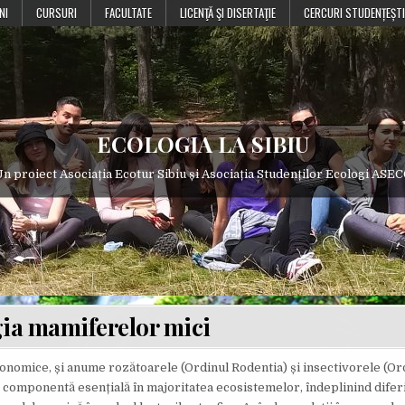
NI
CURSURI
FACULTATE
LICENŢĂ ŞI DISERTAŢIE
CERCURI STUDENȚEȘTI
ECOLOGIA LA SIBIU
n proiect Asociația Ecotur Sibiu și Asociația Studenților Ecologi ASE
ia mamiferelor mici
nomice, și anume rozătoarele (Ordinul Rodentia) și insectivorele (Or
 o componentă esențială în majoritatea ecosistemelor, îndeplinind diferi