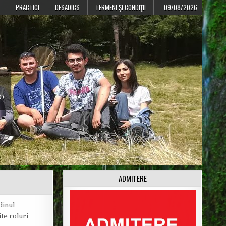
PRACTICI
DESADICS
TERMENI ŞI CONDIŢII
09/08/2026
CO
ADMITERE
dinul
te roluri