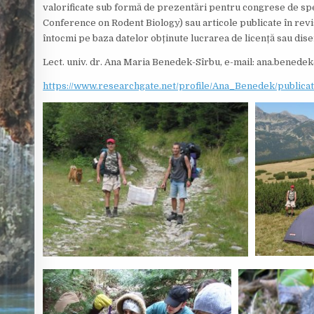
valorificate sub formă de prezentări pentru congrese de spec
Conference on Rodent Biology) sau articole publicate în revis
întocmi pe baza datelor obținute lucrarea de licență sau diser
Lect. univ. dr. Ana Maria Benedek-Sîrbu, e-mail: ana.benede
https://www.researchgate.net/profile/Ana_Benedek/publicat