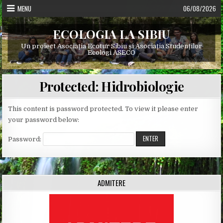
Skip
MENU
06/08/2026
to
content
ECOLOGIA LA SIBIU
Un proiect Asociația Ecotur Sibiu și Asociația Studenților
Ecologi ASECO
Protected: Hidrobiologie
This content is password protected. To view it please enter
your password below:
Password:
ADMITERE