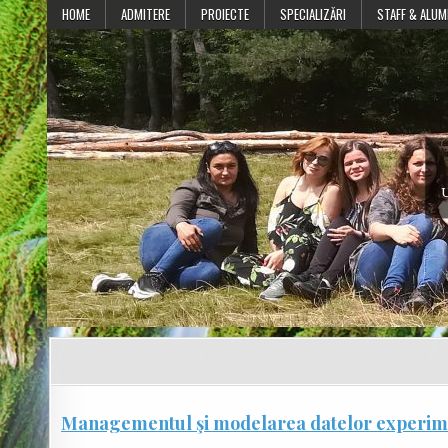
Skip
HOME
ADMITERE
PROIECTE
SPECIALIZĂRI
STAFF & ALUM
to
content
U
Managementul şi modelarea datelor experi