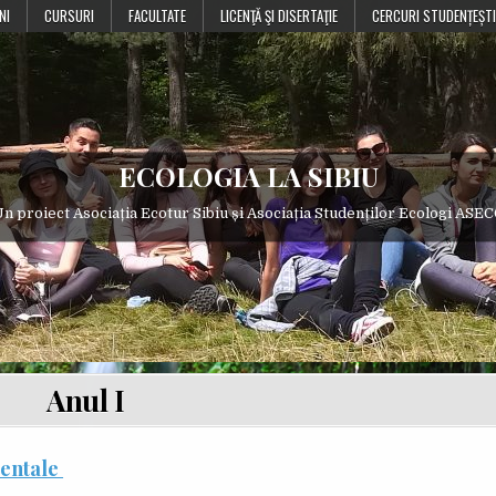
NI
CURSURI
FACULTATE
LICENŢĂ ŞI DISERTAŢIE
CERCURI STUDENȚEȘTI
ECOLOGIA LA SIBIU
n proiect Asociația Ecotur Sibiu și Asociația Studenților Ecologi ASE
Anul I
mentale