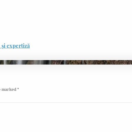
și expertiză
re marked
*