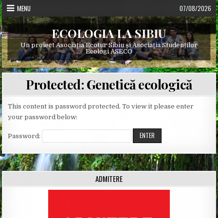
Skip
MENU
07/08/2026
to
content
ECOLOGIA LA SIBIU
Un proiect Asociația Ecotur Sibiu și Asociația Studenților
Ecologi ASECO
Protected: Genetică ecologică
This content is password protected. To view it please enter
your password below:
Password:
ADMITERE