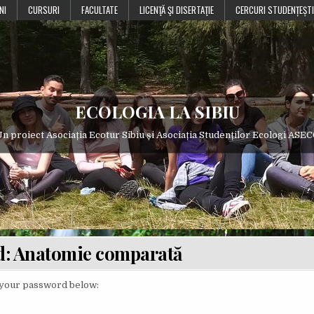
NI
CURSURI
FACULTATE
LICENŢĂ ŞI DISERTAŢIE
CERCURI STUDENȚEȘTI
ECOLOGIA LA SIBIU
n proiect Asociația Ecotur Sibiu și Asociația Studenților Ecologi ASE
d: Anatomie comparată
r your password below: