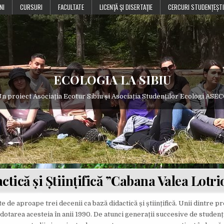
NI
CURSURI
FACULTATE
LICENŢĂ ŞI DISERTAŢIE
CERCURI STUDENȚEȘTI
ECOLOGIA LA SIBIU
n proiect Asociația Ecotur Sibiu și Asociația Studenților Ecologi ASE
ctică și Științifică ”Cabana Valea Lotri
 de aproape trei decenii ca bază didactică și științifică. Unii dintre p
 dotarea acesteia în anii 1990. De atunci generații succesive de studenți