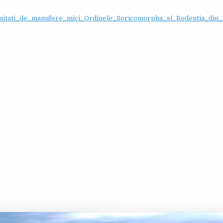
unitati_de_mamifere_mici_Ordinele_Soricomorpha_si_Rodentia_din_