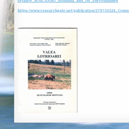
ortance_ROSCI0085_Romania_and_Its_Surroundings
https://www.researchgate.net/publication/279750124_Com