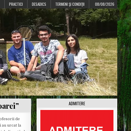
PRACTICI
DESADICS
TERMENI ŞI CONDIŢII
08/08/2026
CO
ADMITERE
oarei”
rofesorii de
 au urcat la