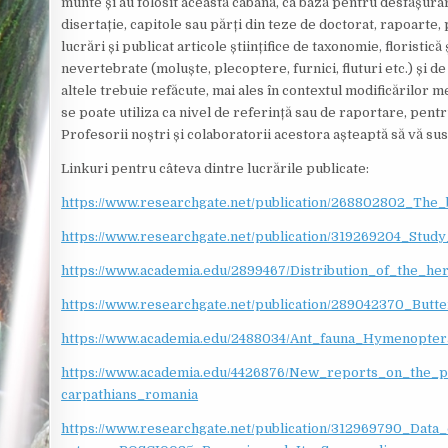
munte și au folosit această cabană, ca bază pentru desfășurare
disertație, capitole sau părți din teze de doctorat, rapoarte, pu
lucrări și publicat articole științifice de taxonomie, floristic
nevertebrate (moluște, plecoptere, furnici, fluturi etc.) și de
altele trebuie refăcute, mai ales în contextul modificărilor me
se poate utiliza ca nivel de referință sau de raportare, pentru
Profesorii noștri și colaboratorii acestora așteaptă să vă susț
Linkuri pentru câteva dintre lucrările publicate:
https://www.researchgate.net/publication/268802802_The
https://www.researchgate.net/publication/319269204_Stu
https://www.academia.edu/2899467/Distribution_of_the_her
https://www.researchgate.net/publication/289042370_Butt
https://www.academia.edu/2488034/Ant_fauna_Hymenopte
https://www.academia.edu/4426876/New_reports_on_the_p
carpathians_romania
https://www.researchgate.net/publication/312969790_Da