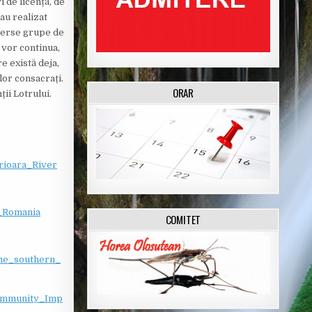
 de licență, de
-au realizat
diverse grupe de
i vor continua,
e există deja,
ilor consacrați.
ORAR
ții Lotrului.
rioara_River
a_Romania
COMITET
the_southern_
Community_Imp