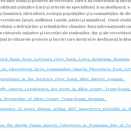
a unor studii și proiecte de cercetare, care s-au concretizat în lucrări
blicații științifice (cărți și articole de specialitate). S-au desfășurat, s
ă și faunistică, silvicultură, ecologia populațiilor și a comunităților de 
 vertebrate (pești, amfibieni, reptile, păsări și mamifere). Unele studi
diului, a defrișărilor și schimbărilor climatice. Baza informațională car
 viitoarele inițiative și cercetări ale studenților, dar și ale cercetător
ină în viitoarele proiecte și lucrări care doriți să le desfășurați în Mun
_bird_fauna_from_Lotrioara_river_basin_Lotru_mountains_Romania
dy_on_plecopteran_larva_communities_Insecta_Plecoptera_from_Lot
petofauna_in_the_lotrioara_river_basin_sibiu_district_romania_
erfly_Insecta_Lepidoptera_hot_spots_in_Sibiu_county_Transylvani
ra_Formicidae_of_Sibiu_County_Transylvania_Romania_
resence_of_sorex_alpinus_schinz_1837_insectivora_soricidae_in_
ta_on_the_Beetle_Fauna_Insecta_Coleoptera_in_Frumoasa_Site_of_