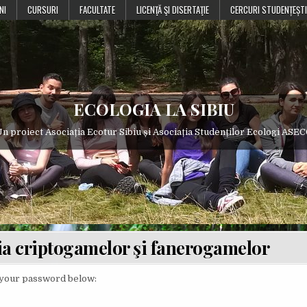
NI
CURSURI
FACULTATE
LICENŢĂ ŞI DISERTAŢIE
CERCURI STUDENȚEȘTI
ECOLOGIA LA SIBIU
n proiect Asociația Ecotur Sibiu și Asociația Studenților Ecologi ASE
a criptogamelor şi fanerogamelor
r your password below: