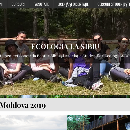
NI
CURSURI
FACULTATE
LICENŢĂ ŞI DISERTAŢIE
CERCURI STUDENȚEȘTI
ECOLOGIA LA SIBIU
n proiect Asociația Ecotur Sibiu și Asociația Studenților Ecologi ASE
Moldova 2019