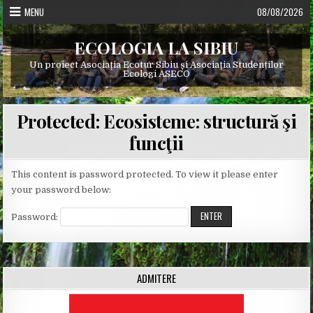
Skip
MENU
08/08/2026
to
content
ECOLOGIA LA SIBIU
Un proiect Asociația Ecotur Sibiu și Asociația Studenților
Ecologi ASECO
Protected: Ecosisteme: structură şi
funcţii
This content is password protected. To view it please enter
your password below:
Password:
ADMITERE