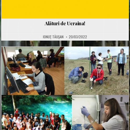
Alături de Ucraina!
IONUŢ TĂUŞAN
20/03/2022
Posted
in