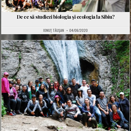
De ce să studiezi biologia și ecologia la Sibiu?
IONUŢ TĂUŞAN
04/06/2020
Posted
in