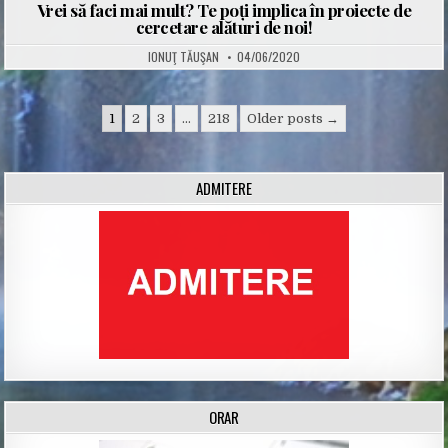
Vrei să faci mai mult? Te poți implica în proiecte de
cercetare alături de noi!
IONUŢ TĂUŞAN
04/06/2020
Posts
1
2
3
…
218
Older posts →
navigation
ADMITERE
ORAR