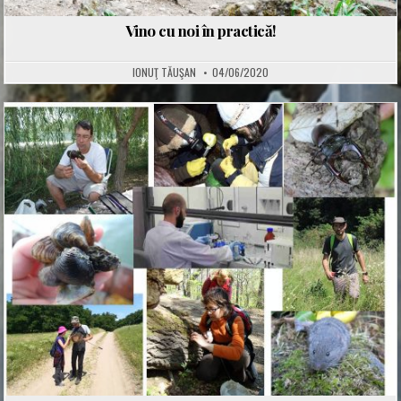
Vino cu noi în practică!
IONUŢ TĂUŞAN
04/06/2020
Posted
in