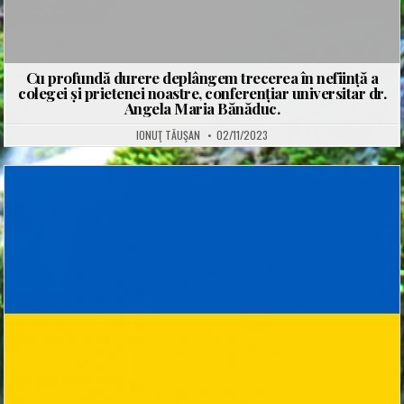
Cu profundă durere deplângem trecerea în neființă a
colegei și prietenei noastre, conferențiar universitar dr.
Angela Maria Bănăduc.
IONUŢ TĂUŞAN
02/11/2023
Posted
in