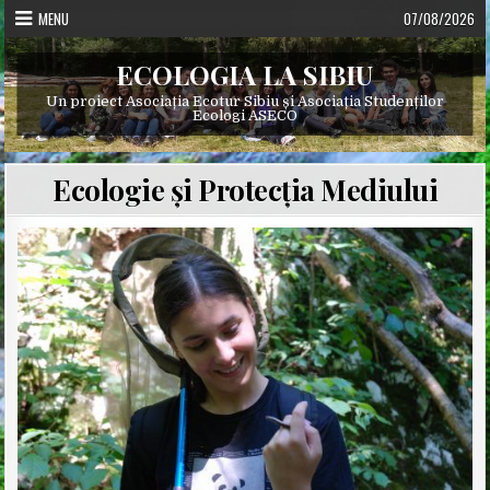
Skip
MENU
07/08/2026
to
content
ECOLOGIA LA SIBIU
Un proiect Asociația Ecotur Sibiu și Asociația Studenților
Ecologi ASECO
Ecologie și Protecția Mediului