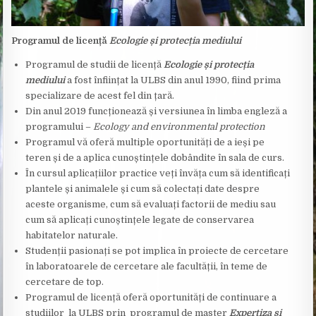
Programul de lice
nță
Ecologie și protecția mediului
Programul de studii de licență
Ecologie și protecția
mediului
a fost înființat la ULBS din anul 1990, fiind prima
specializare de acest fel din țară.
Din anul 2019 funcționează și versiunea în limba engleză a
programului –
Ecology and environmental protection
Programul vă oferă multiple oportunități de a ieși pe
teren și de a aplica cunoștințele dobândite în sala de curs.
În cursul aplicațiilor practice veți învăța cum să identificați
plantele și animalele și cum să colectați date despre
aceste organisme, cum să evaluați factorii de mediu sau
cum să aplicați cunoștințele legate de conservarea
habitatelor naturale.
Studenții pasionați se pot implica în proiecte de cercetare
în laboratoarele de cercetare ale facultății, în teme de
cercetare de top.
Programul de licență oferă oportunități de continuare a
studiilor la ULBS prin programul de master
Expertiza și