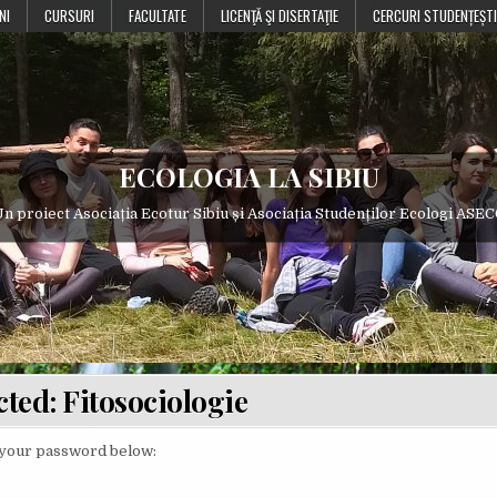
NI
CURSURI
FACULTATE
LICENŢĂ ŞI DISERTAŢIE
CERCURI STUDENȚEȘTI
ECOLOGIA LA SIBIU
n proiect Asociația Ecotur Sibiu și Asociația Studenților Ecologi ASE
cted: Fitosociologie
r your password below: