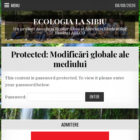
Skip
MENU
08/08/2026
to
content
ECOLOGIA LA SIBIU
Un proiect Asociația Ecotur Sibiu și Asociația Studenților
Ecologi ASECO
Protected: Modificări globale ale
mediului
This content is password protected. To view it please enter
your password below:
Password:
ADMITERE