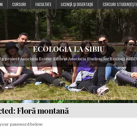
NI
CURSURI
FACULTATE
LICENŢĂ ŞI DISERTAŢIE
CERCURI STUDENȚEȘTI
ECOLOGIA LA SIBIU
n proiect Asociația Ecotur Sibiu și Asociația Studenților Ecologi ASE
cted: Floră montană
r your password below: