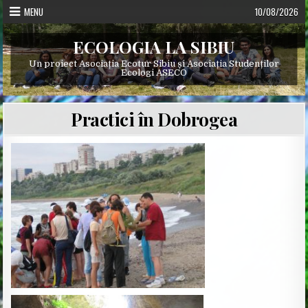
Skip
MENU
10/08/2026
to
content
ECOLOGIA LA SIBIU
Un proiect Asociația Ecotur Sibiu și Asociația Studenților
Ecologi ASECO
Practici în Dobrogea