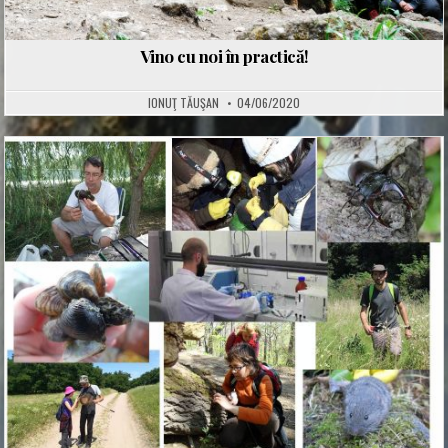
Vino cu noi în practică!
IONUŢ TĂUŞAN
04/06/2020
Posted
in