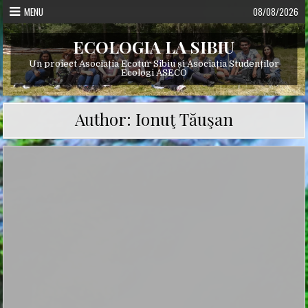
Skip
MENU
08/08/2026
to
content
ECOLOGIA LA SIBIU
Un proiect Asociația Ecotur Sibiu și Asociația Studenților
Ecologi ASECO
Author:
Ionuţ Tăuşan
Posted
in