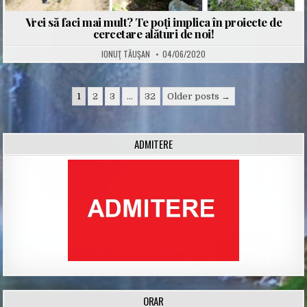
Vrei să faci mai mult? Te poți implica în proiecte de
cercetare alături de noi!
IONUŢ TĂUŞAN
04/06/2020
Posts
1
2
3
…
32
Older posts →
navigation
ADMITERE
ORAR