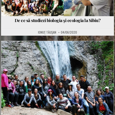
De ce să studiezi biologia și ecologia la Sibiu?
IONUŢ TĂUŞAN
04/06/2020
Posted
in