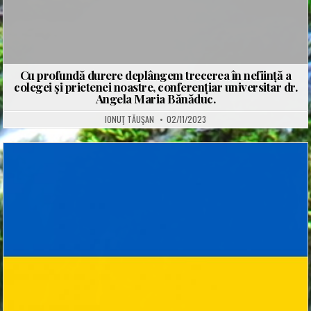
Cu profundă durere deplângem trecerea în neființă a
colegei și prietenei noastre, conferențiar universitar dr.
Angela Maria Bănăduc.
IONUŢ TĂUŞAN
02/11/2023
Posted
in