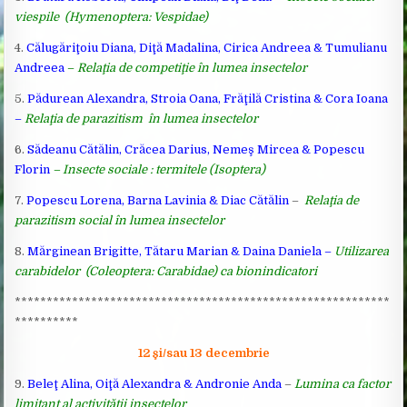
viespile (Hymenoptera: Vespidae)
4.
Călugăriţoiu Diana, Diţă Madalina, Cirica Andreea & Tumulianu
Andreea
–
Relaţia de competiţie în lumea insectelor
5.
Pădurean Alexandra, Stroia Oana, Frăţilă Cristina & Cora Ioana
–
Relaţia de parazitism în lumea insectelor
6.
Sădeanu Cătălin, Crăcea Darius, Nemeş Mircea & Popescu
Florin
– Insecte sociale : termitele (Isoptera)
7.
Popescu Lorena, Barna Lavinia & Diac Cătălin
–
Relaţia de
parazitism social în lumea insectelor
8.
Mărginean Brigitte, Tătaru Marian & Daina Daniela –
Utilizarea
carabidelor (Coleoptera: Carabidae) ca bionindicatori
***********************************************************
**********
12 şi/sau 13 decembrie
9.
Beleţ Alina, Oiţă Alexandra & Andronie Anda
–
Lumina ca factor
limitant al activităţii insectelor