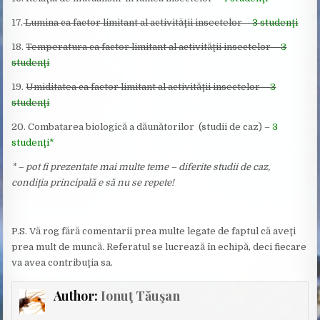
17.
Lumina ca factor limitant al activităţii insectelor –
3 studenţi
18.
Temperatura ca factor limitant al activităţii insectelor –
3
studenţi
19.
Umiditatea ca factor limitant al activităţii insectelor –
3
studenţi
20. Combatarea biologică a dăunătorilor (studii de caz) –
3
studenţi*
* – pot fi prezentate mai multe teme – diferite studii de caz,
condiţia principală e să nu se repete!
P.S. Vă rog fără comentarii prea multe legate de faptul că aveţi
prea mult de muncă. Referatul se lucrează în echipă, deci fiecare
va avea contribuţia sa.
Author:
Ionuţ Tăuşan