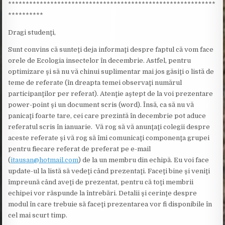
***********************************************************
**********
Dragi studenţi,
Sunt convins că sunteţi deja informaţi despre faptul că vom face
orele de Ecologia insectelor în decembrie. Astfel, pentru
optimizare şi să nu vă chinui suplimentar mai jos găsiţi o listă de
teme de referate (în dreapta temei observaţi numărul
participanţilor per referat). Atenţie aştept de la voi prezentare
power-point şi un document scris (word). Însă, ca să nu vă
panicaţi foarte tare, cei care prezintă în decembrie pot aduce
referatul scris în ianuarie. Vă rog să vă anunţaţi colegii despre
aceste referate şi vă rog să îmi comunicaţi componenţa grupei
pentru fiecare referat de preferat pe e-mail
(
itausan@hotmail.com
) de la un membru din echipă. Eu voi face
update-ul la listă să vedeţi când prezentaţi. Faceţi bine şi veniţi
împreună când aveţi de prezentat, pentru că toţi membrii
echipei vor răspunde la întrebări. Detalii şi cerinţe despre
modul în care trebuie să faceţi prezentarea vor fi disponibile în
cel mai scurt timp.