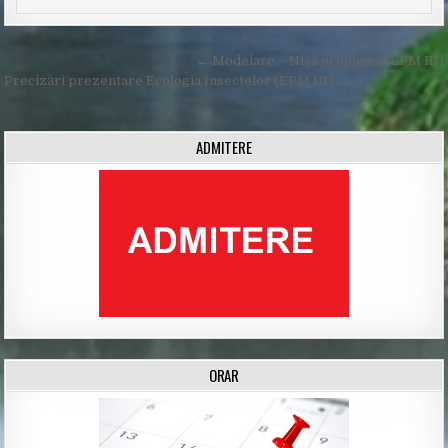
Post
← Modelare – Nișa ecologică (EPM III)
navigation
Precizări prezentare Ecologia Insectelor (EPM III) →
ADMITERE
ORAR