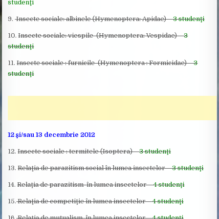
studenţi
9.
Insecte sociale: albinele (Hymenoptera: Apidae) –
3 studenţi
10.
Insecte sociale: viespile (Hymenoptera: Vespidae) –
3
studenţi
11.
Insecte sociale : furnicile (Hymenoptera : Formicidae) –
3
studenţi
12 şi/sau 13 decembrie 2012
12.
Insecte sociale : termitele (Isoptera) –
3 studenţi
13.
Relaţia de parazitism social în lumea insectelor –
3 studenţi
14.
Relaţia de parazitism în lumea insectelor –
4 studenţi
15.
Relaţia de competiţie în lumea insectelor –
4 studenţi
16.
Relaţia de mutualism în lumea insectelor –
4 studenţi