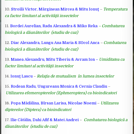
10.
Stroilă Victor, Mărginean Mircea & Mitu Ionuţ
–
Temperatura
ca factor limitant al activităţii insectelor
11.
Bordei Aurelian, Radu Alexandra & Miko Reka
– Combatarea
biologică a dăunătorilor (studiu de caz)
12.
Diac Alexandra, Lungu Ana Maria & S0col Anca
–
Combatarea
biologică a dăunătorilor (studiu de caz)
13.
Manea Alexandru, Mitu Tiberiu & Avram Ion –
Umiditatea ca
factor limitant al activităţii insectelor
14.
Ionuţ Lascu
–
Relaţia de mutualism în lumea insectelor
15.
Rodean Radu, Ungureanu Monica & Cernia Claudiu
–
Utilizarea efemeropterelor (Ephmeroptera) ca bioindicatori
16.
Popa Mădălina, Bîrsan Larisa, Nicolae Noemi
–
Utilizarea
dipterelor (Diptera) ca bioindicatori
17.
Ilie Cătălin, Dahi Afif
& Matei Andrei
–
Combatarea biologică a
dăunătorilor (studiu de caz)