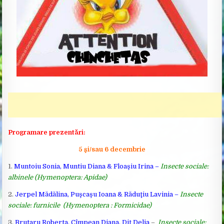
Programare prezentări:
5 şi/sau 6 decembrie
1.
Muntoiu Sonia, Muntiu Diana & Floaşiu Irina –
Insecte sociale:
albinele (Hymenoptera: Apidae)
2.
Jerpel Mădălina, Puşcaşu Ioana & Răduţiu Lavinia –
Insecte
sociale: furnicile (Hymenoptera : Formicidae)
3.
Brutaru Roberta, Cîmpean Diana, Diţ Delia
–
Insecte sociale: