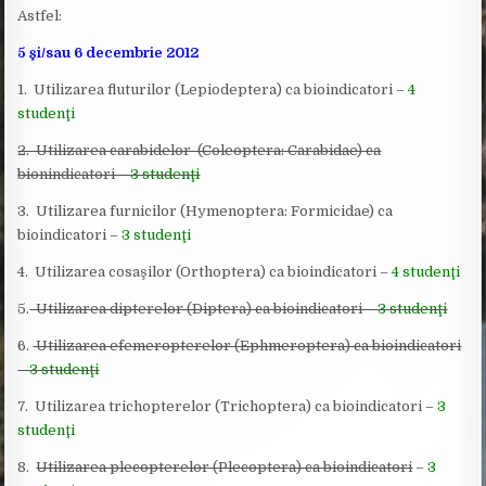
Astfel:
5 şi/sau 6 decembrie 2012
1. Utilizarea fluturilor (Lepiodeptera) ca bioindicatori –
4
studenţi
2. Utilizarea carabidelor (Coleoptera: Carabidae) ca
bionindicatori –
3 studenţi
3. Utilizarea furnicilor (Hymenoptera: Formicidae) ca
bioindicatori –
3 studenţi
4. Utilizarea cosaşilor (Orthoptera) ca bioindicatori –
4 studenţi
5.
Utilizarea dipterelor (Diptera) ca bioindicatori –
3 studenţi
6.
Utilizarea efemeropterelor (Ephmeroptera) ca bioindicatori
–
3 studenţi
7. Utilizarea trichopterelor (Trichoptera) ca bioindicatori –
3
studenţi
8.
Utilizarea plecopterelor (Plecoptera) ca bioindicatori
–
3