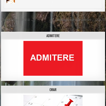
Post
Ecosisteme EPM II →
← Managementul datelor … (B.A. I)
navigation
ADMITERE
ORAR