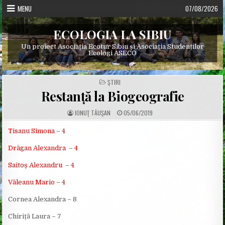
Skip
MENU
07/08/2026
to
content
ECOLOGIA LA SIBIU
Un proiect Asociația Ecotur Sibiu și Asociația Studenților
Ecologi ASECO
POSTED
ŞTIRI
IN
Restanță la Biogeografie
A
P
IONUŢ TĂUŞAN
05/06/2019
U
U
T
B
H
L
Tisanu Simona – 4
O
I
R
S
Drăgan Alexandra – 4
:
H
E
D
Saitoș Alexandru – 4
D
A
T
Văleanu Mario – 4
E
:
Cornea Alexandra – 8
Chiriță Laura – 7