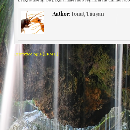
Dragi studenți, pe pagina materiei aveți încărcat ultimul labo
Author:
Ionuţ Tăuşan
Post
Ecotoxicologie (EPM II)
→
navigation