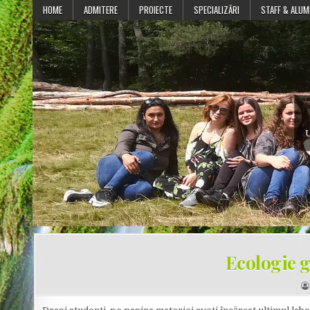
Skip
HOME
ADMITERE
PROIECTE
SPECIALIZĂRI
STAFF & ALUM
to
content
U
Ecologie g