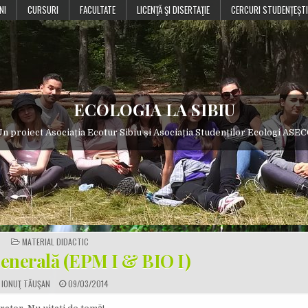
NI
CURSURI
FACULTATE
LICENŢĂ ŞI DISERTAŢIE
CERCURI STUDENȚEȘTI
ECOLOGIA LA SIBIU
n proiect Asociația Ecotur Sibiu și Asociația Studenților Ecologi ASE
POSTED
MATERIAL DIDACTIC
IN
enerală (EPM I & BIO I)
A
P
IONUŢ TĂUŞAN
09/03/2014
U
U
T
B
H
L