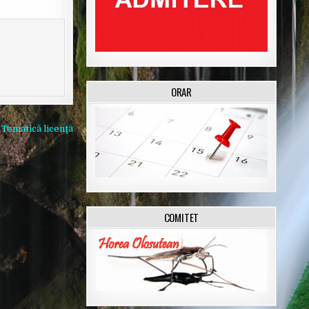
ORAR
←
Tematică licenţă
COMITET