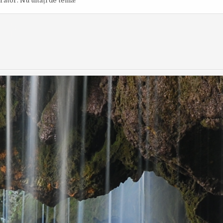
rator. Nu uitați de temă!
O
I
R
S
:
H
E
D
D
A
T
E
: