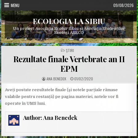
Skip
MENU
09/08/2026
to
content
ECOLOGIA LA SIBIU
Un proiect Asociația Ecotur Sibiu și Asociația Studenților
Ecologi ASECO
POSTED
ŞTIRI
IN
Rezultate finale Vertebrate an II
EPM
A
P
ANA BENEDEK
01/02/2020
U
U
T
B
H
L
Aveți postate rezultatele finale (și notele parțiale rămase
O
I
valabile pentru restanță) pe pagina materiei, notele vor fi
R
S
:
H
operate în UMS luni.
E
D
D
A
Author:
Ana Benedek
T
E
: