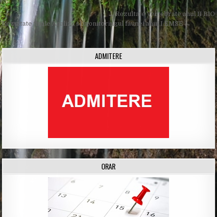
Post
← Rezultate Vertebrate anul II BIO
navigation
Rezultate finale Analiza si monitoringul faunei anul I EMSE →
ADMITERE
ORAR