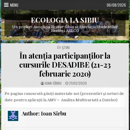
Skip
MENU
06/08/2026
to
content
ECOLOGIA LA SIBIU
Un proiect Asociația Ecotur Sibiu și Asociația Studenților
Ecologi ASECO
POSTED
ŞTIRI
IN
În atenția participanților la
cursurile DESADIBE (21-23
februarie 2020)
A
P
IOAN SÎRBU
21/02/2020
U
U
T
B
H
L
Pe pagina cunoscută găsiți materiale noi (prezentări și seturi de
O
I
date pentru aplicații la AMV = Analiza Multivariată a Datelor)
R
S
:
H
E
D
Author:
Ioan Sîrbu
D
A
T
E
: