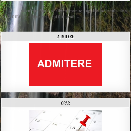
Post
← Rezultate finale Analiza si monitoringul faunei anul I EMSE
navigation
DESADIBE 1 – noi materiale și fotografii →
ADMITERE
ORAR