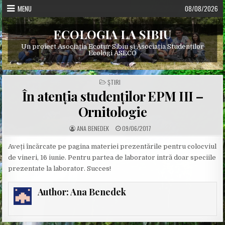
Skip
MENU
08/08/2026
to
content
ECOLOGIA LA SIBIU
Un proiect Asociația Ecotur Sibiu și Asociația Studenților
Ecologi ASECO
POSTED
ŞTIRI
IN
În atenția studenților EPM III –
Ornitologie
A
P
ANA BENEDEK
09/06/2017
U
U
T
B
H
L
Aveți încărcate pe pagina materiei prezentările pentru colocviul
O
I
de vineri, 16 iunie. Pentru partea de laborator intră doar speciile
R
S
:
H
prezentate la laborator. Succes!
E
D
D
A
Author:
Ana Benedek
T
E
: