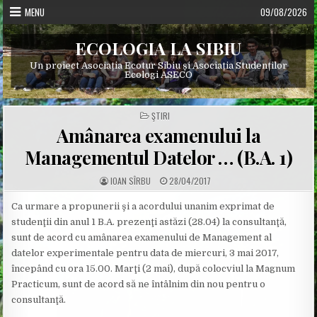
Skip
MENU
09/08/2026
to
content
ECOLOGIA LA SIBIU
Un proiect Asociația Ecotur Sibiu și Asociația Studenților
Ecologi ASECO
POSTED
ŞTIRI
IN
Amânarea examenului la
Managementul Datelor … (B.A. 1)
A
P
IOAN SÎRBU
28/04/2017
U
U
T
B
H
L
Ca urmare a propunerii şi a acordului unanim exprimat de
O
I
studenţii din anul 1 B.A. prezenţi astăzi (28.04) la consultanţă,
R
S
:
H
sunt de acord cu amânarea examenului de Management al
E
D
datelor experimentale pentru data de miercuri, 3 mai 2017,
D
A
începând cu ora 15.00. Marţi (2 mai), după colocviul la Magnum
T
E
Practicum, sunt de acord să ne întâlnim din nou pentru o
:
consultanţă.