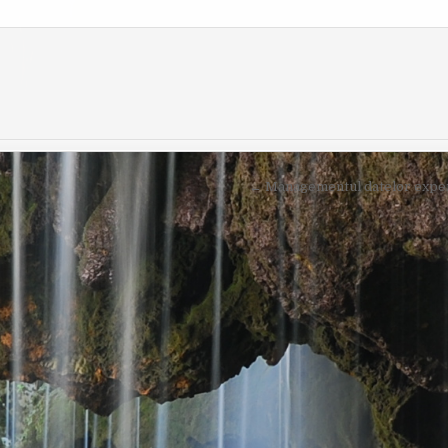
O
I
R
S
:
H
E
D
D
A
T
E
:
← Managementul datelor experi