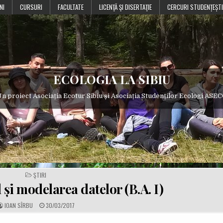
NI
CURSURI
FACULTATE
LICENŢĂ ŞI DISERTAŢIE
CERCURI STUDENȚEȘTI
ECOLOGIA LA SIBIU
n proiect Asociația Ecotur Sibiu și Asociația Studenților Ecologi ASE
POSTED
ŞTIRI
IN
i modelarea datelor (B.A. I)
A
P
IOAN SÎRBU
30/03/2017
U
U
T
B
H
L