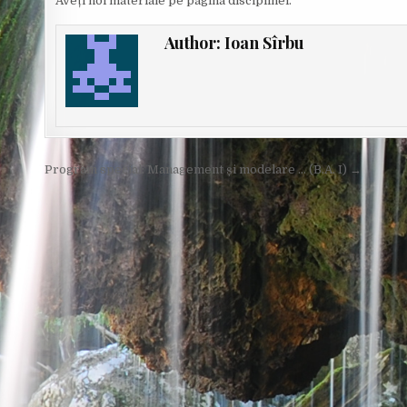
Aveți noi materiale pe pagina disciplinei.
Author:
Ioan Sîrbu
Post
Program special: Management și modelare … (B.A. I) →
navigation