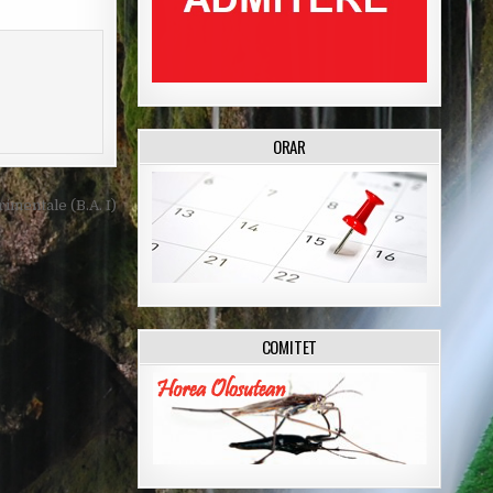
ORAR
mentale (B.A. I)
COMITET