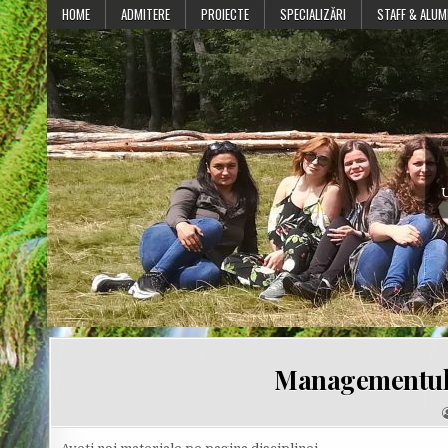
Skip
HOME
ADMITERE
PROIECTE
SPECIALIZĂRI
STAFF & ALUM
to
content
U
Managementul ș