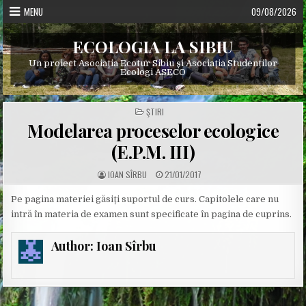
Skip
MENU
09/08/2026
to
content
ECOLOGIA LA SIBIU
Un proiect Asociația Ecotur Sibiu și Asociația Studenților
Ecologi ASECO
POSTED
ŞTIRI
IN
Modelarea proceselor ecologice
(E.P.M. III)
A
P
IOAN SÎRBU
21/01/2017
U
U
T
B
H
L
Pe pagina materiei găsiți suportul de curs. Capitolele care nu
O
I
intră în materia de examen sunt specificate în pagina de cuprins.
R
S
:
H
E
D
Author:
Ioan Sîrbu
D
A
T
E
: