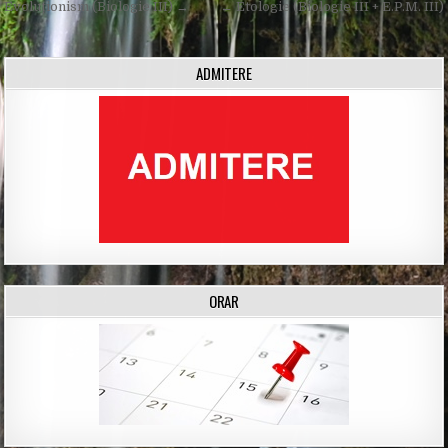
Post
Evoluționism (Biologie III) →
← Etologie (Biologie III + E.P.M. III)
navigation
ADMITERE
ORAR