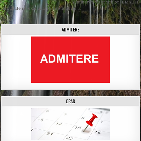
Post
← Susținerea disertațiilor (EMSE II)
navigation
Rezultate re-examinari 8 septembrie →
ADMITERE
ORAR