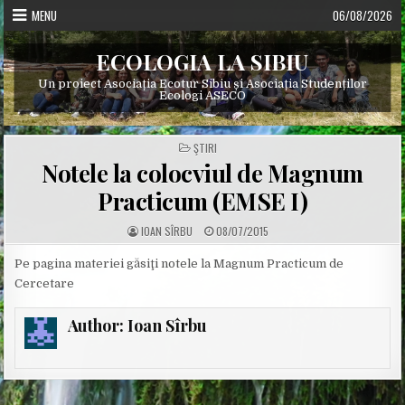
Skip
MENU
06/08/2026
to
content
ECOLOGIA LA SIBIU
Un proiect Asociația Ecotur Sibiu și Asociația Studenților
Ecologi ASECO
POSTED
ŞTIRI
IN
Notele la colocviul de Magnum
Practicum (EMSE I)
A
P
IOAN SÎRBU
08/07/2015
U
U
T
B
H
L
Pe pagina materiei găsiţi notele la Magnum Practicum de
O
I
Cercetare
R
S
:
H
E
D
Author:
Ioan Sîrbu
D
A
T
E
: