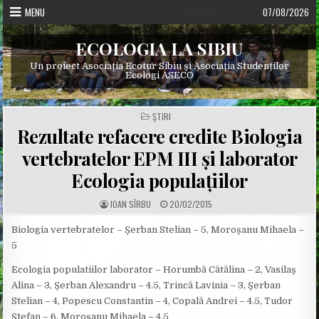
Skip
MENU
07/08/2026
to
content
ECOLOGIA LA SIBIU
Un proiect Asociația Ecotur Sibiu și Asociația Studenților
Ecologi ASECO
POSTED
ŞTIRI
IN
Rezultate refacere credite Biologia
vertebratelor EPM III și laborator
Ecologia populațiilor
A
P
IOAN SÎRBU
20/02/2015
U
U
T
B
H
L
Biologia vertebratelor – Șerban Stelian – 5, Moroșanu Mihaela –
O
I
5
R
S
:
H
E
Ecologia populatiilor laborator – Horumbă Cătălina – 2, Vasilaș
D
D
Alina – 3, Șerban Alexandru – 4.5, Trincă Lavinia – 3, Șerban
A
T
Stelian – 4, Popescu Constantin – 4, Copală Andrei – 4.5, Tudor
E
:
Ștefan – 6, Moroșanu Mihaela – 4.5