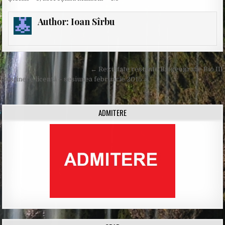
Author:
Ioan Sîrbu
Post
← Rezultate restante Biogeografie Bio III
navigation
Susținere licență – sesiunea februarie 2015 →
ADMITERE