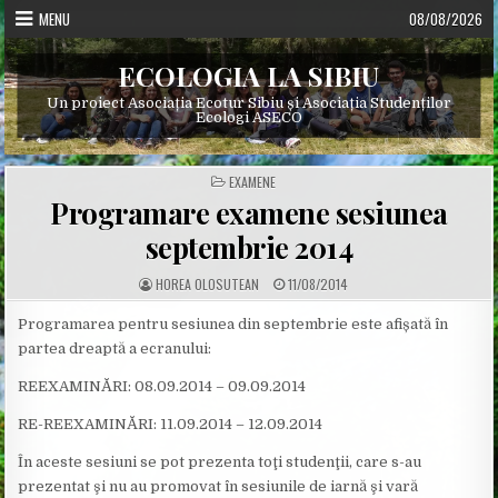
Skip
MENU
08/08/2026
to
content
ECOLOGIA LA SIBIU
Un proiect Asociația Ecotur Sibiu și Asociația Studenților
Ecologi ASECO
POSTED
EXAMENE
IN
Programare examene sesiunea
septembrie 2014
A
P
HOREA OLOSUTEAN
11/08/2014
U
U
T
B
H
L
Programarea pentru sesiunea din septembrie este afișată în
O
I
partea dreaptă a ecranului:
R
S
:
H
E
REEXAMINĂRI: 08.09.2014 – 09.09.2014
D
D
A
RE-REEXAMINĂRI: 11.09.2014 – 12.09.2014
T
E
:
În aceste sesiuni se pot prezenta toţi studenţii, care s-au
prezentat şi nu au promovat în sesiunile de iarnă şi vară