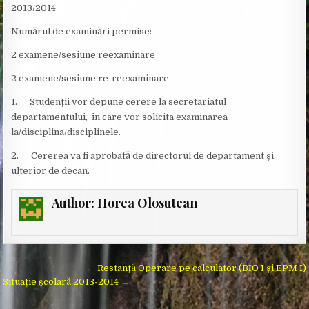
2013/2014
Numărul de examinări permise:
2 examene/sesiune reexaminare
2 examene/sesiune re-reexaminare
1. Studenţii vor depune cerere la secretariatul
departamentului, în care vor solicita examinarea
la/disciplina/disciplinele.
2. Cererea va fi aprobată de directorul de departament şi
ulterior de decan.
Author:
Horea Olosutean
Post
←
Restanţă Operare pe calculator (BIO I şi EPM I)
navigation
Situație școlară 2013-2014
→