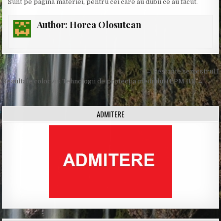
Sunt pe pagina materiei, pentru cei care au dubii ce au făcut.
Author:
Horea Olosutean
Post
← Restanțe semestrul I
navigation
Rezultate colocviu Tehnologii de protecția mediului (EPM III) →
ADMITERE