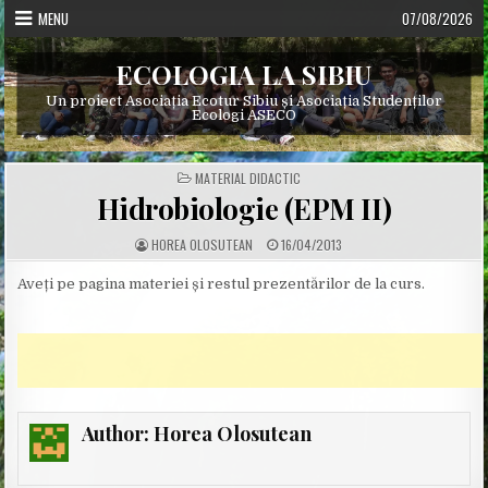
Skip
MENU
07/08/2026
to
content
ECOLOGIA LA SIBIU
Un proiect Asociația Ecotur Sibiu și Asociația Studenților
Ecologi ASECO
POSTED
MATERIAL DIDACTIC
IN
Hidrobiologie (EPM II)
A
P
HOREA OLOSUTEAN
16/04/2013
U
U
T
B
H
L
Aveți pe pagina materiei și restul prezentărilor de la curs.
O
I
R
S
:
H
E
D
D
A
T
E
:
Author:
Horea Olosutean