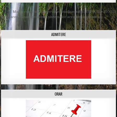
Post
← Managementul/Conservarea biodiversității (EPM III + BIO III)
navigation
Evaluarea şi managementul sistemelor acvatice continentale →
ADMITERE
ORAR