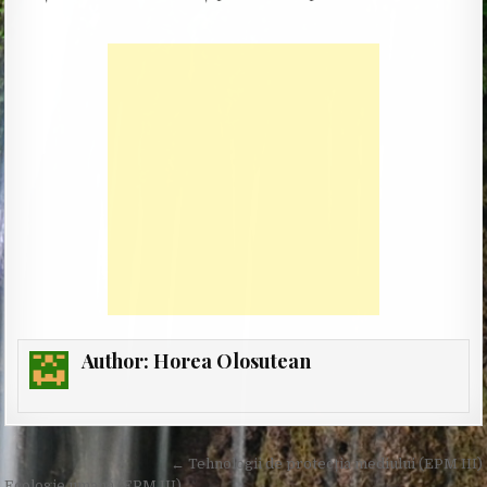
Author:
Horea Olosutean
Post
← Tehnologii de protecția mediului (EPM III)
Ecologie umană (EPM III) →