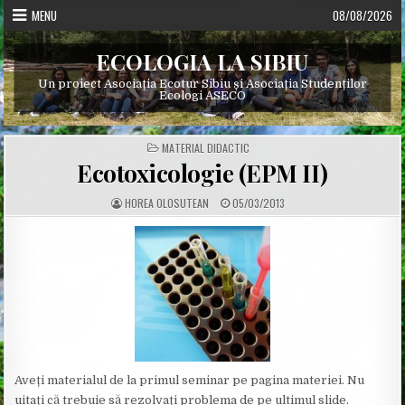
Skip
MENU
08/08/2026
to
content
ECOLOGIA LA SIBIU
Un proiect Asociația Ecotur Sibiu și Asociația Studenților
Ecologi ASECO
POSTED
MATERIAL DIDACTIC
IN
Ecotoxicologie (EPM II)
A
P
HOREA OLOSUTEAN
05/03/2013
U
U
T
B
H
L
O
I
R
S
:
H
E
D
D
A
T
E
:
Aveți materialul de la primul seminar pe pagina materiei. Nu
uitați că trebuie să rezolvați problema de pe ultimul slide.