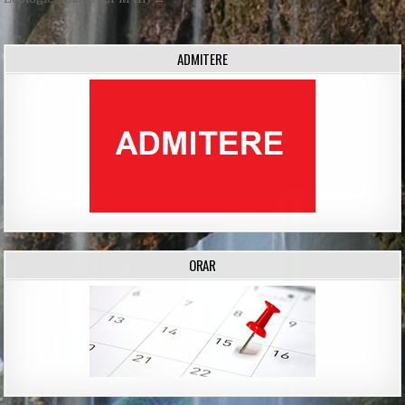
navigation
ADMITERE
ORAR