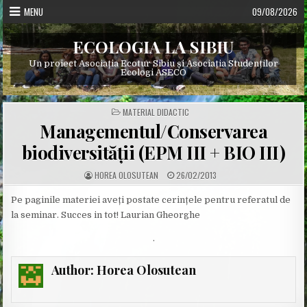
Skip
MENU
09/08/2026
to
content
ECOLOGIA LA SIBIU
Un proiect Asociația Ecotur Sibiu și Asociația Studenților
Ecologi ASECO
POSTED
MATERIAL DIDACTIC
IN
Managementul/Conservarea
biodiversității (EPM III + BIO III)
A
P
HOREA OLOSUTEAN
26/02/2013
U
U
T
B
H
L
Pe paginile materiei aveți postate cerințele pentru referatul de
O
I
la seminar. Succes in tot! Laurian Gheorghe
R
S
:
H
E
.
D
D
A
T
Author:
Horea Olosutean
E
: