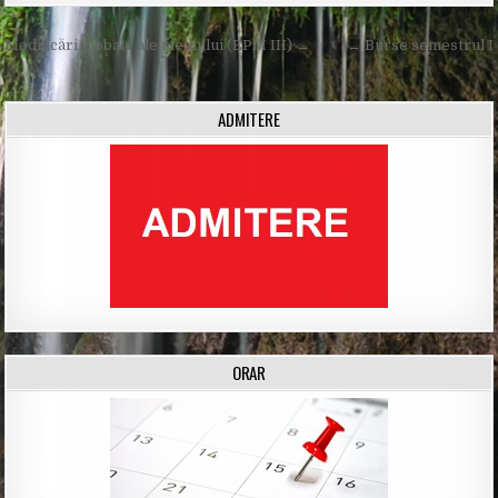
Post
Modificări globale ale mediului (EPM III) →
← Burse semestrul I
navigation
ADMITERE
ORAR