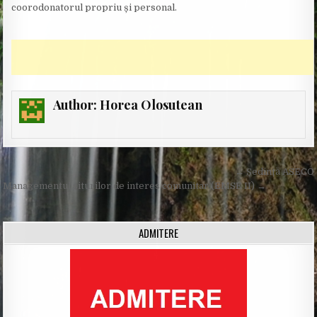
coorodonatorul propriu și personal.
Author:
Horea Olosutean
Post
← Ședință ASECO
navigation
Managementul siturilor de interes comunitar (EMSE II) →
ADMITERE