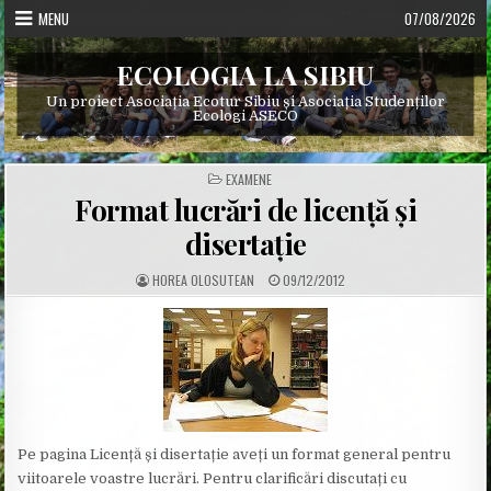
Skip
MENU
07/08/2026
to
content
ECOLOGIA LA SIBIU
Un proiect Asociația Ecotur Sibiu și Asociația Studenților
Ecologi ASECO
POSTED
EXAMENE
IN
Format lucrări de licență și
disertație
A
P
HOREA OLOSUTEAN
09/12/2012
U
U
T
B
H
L
O
I
R
S
:
H
E
D
D
A
T
E
:
Pe pagina Licență și disertație aveți un format general pentru
viitoarele voastre lucrări. Pentru clarificări discutați cu