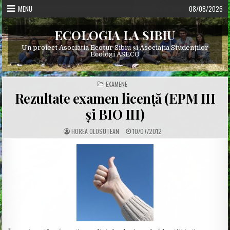
Skip
MENU
08/08/2026
to
content
ECOLOGIA LA SIBIU
Un proiect Asociația Ecotur Sibiu și Asociația Studenților
Ecologi ASECO
POSTED
EXAMENE
IN
Rezultate examen licență (EPM III
și BIO III)
A
P
HOREA OLOSUTEAN
10/07/2012
U
U
T
B
H
L
O
I
R
S
:
H
E
D
D
A
T
E
: