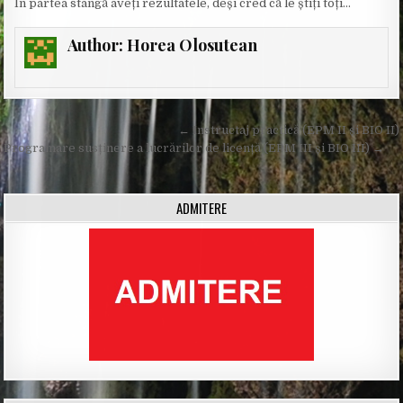
În partea stângă aveți rezultatele, deși cred că le știți toți…
Author:
Horea Olosutean
Post
← Instructaj practică (EPM II și BIO II)
navigation
Programare susținere a lucrărilor de licență (EPM III și BIO III) →
ADMITERE