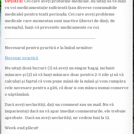
UPDATE!
Cei care aveți probleme medicale, nu uitați să vă luați
cu voi medicamentație suficientă (sau diverse consumabile
medicale) pentru toată perioada. Cei care aveți probleme
medicale care momentan sunt inactive (dureri de dinți, de
exemplu), luați-vă preventiv medicamente cu voi.
………………………………………………………………………………………..
Necesarul pentru practică e la linkul următor:
Necesar practică
Nu uitați două lucruri: (1) să aveți un singur bagaj, inclusiv
mâncare și (2) să vă luați mâncare doar pentru 2-3 zile și să vă
calculați și faptul că vom pune mână de la mână și vom cumpăra
cele necesare pentru a găti, că doar n-om mânca numai conserve
o săptămână.
Dacă aveți neclarități, dați un comment sau un mail. Nu vă
impacientați dacă nu vă apar imediat commenturile, ele trebuie
aprobate. Dacă nu aveți neclarități, ne vedem luni la 12.
Week-end plăcut!