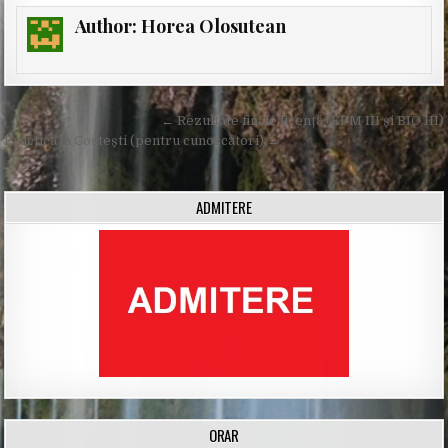
Author:
Horea Olosutean
Post
← Rezultate finale licență (EPM III și BIO III)
navigation
Practică la Costești (pentru cunoscători) →
ADMITERE
ORAR