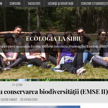
NI
CURSURI
FACULTATE
LICENŢĂ ŞI DISERTAŢIE
CERCURI STUDENȚEȘTI
ECOLOGIA LA SIBIU
n proiect Asociația Ecotur Sibiu și Asociația Studenților Ecologi ASE
POSTED
ŞTIRI
IN
u conservarea biodiversităţii (EMSE II)
A
P
SECRETARIAT
24/05/2011
U
U
T
B
H
L