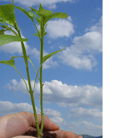
O
I
R
S
:
H
E
D
D
A
T
E
: