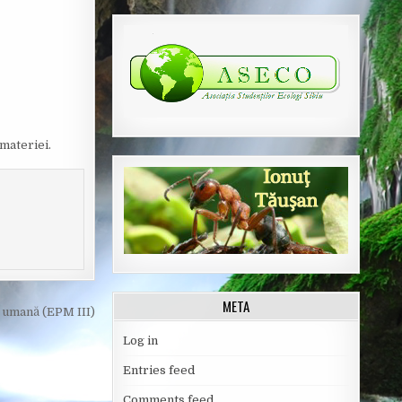
materiei.
META
 umană (EPM III)
Log in
Entries feed
Comments feed