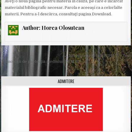
Aveţi o noua pagina pentru materia in cauză, pe care e încarcat
materialul bibliografic necesar. Parola e aceeaşi ca a celorlalte
materii. Pentru a-l descărca, consultaţi pagina Download.
Author:
Horea Olosutean
Post
← Ecologie generală (EPM I) – Test
navigation
Tehnologii de protecţia mediului (EPM III) →
ADMITERE