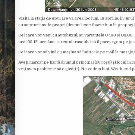
Vizita la staţia de epurare va avea loc luni, 18 aprilie, în jurul
cu autoturismele propri (drumul este foarte bun în proporţi
Cei care vor veni cu autobuzul, au variantele
07.30 şi 08.00,
orei 08.15, urmând ca restul traseului să îl parcurgem pe jo
Cei care vor să vină cu maşina să îmi scrie pe mail la mesaj
Aveţi marcat pe hartă drumul principal (cu roşu) şi locul în c
veţi avea probleme să o găsiţi :). Ne vedem luni. Week-end p