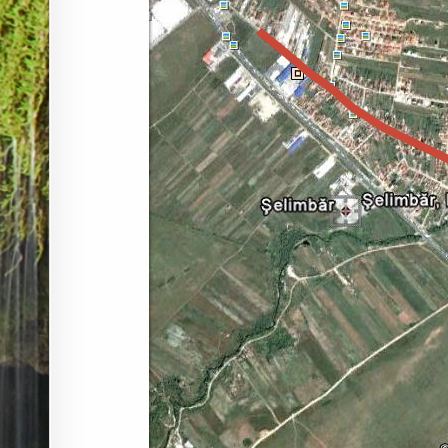
O
R
: