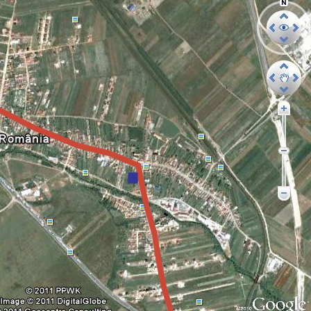
I
S
H
E
D
D
A
T
E
: