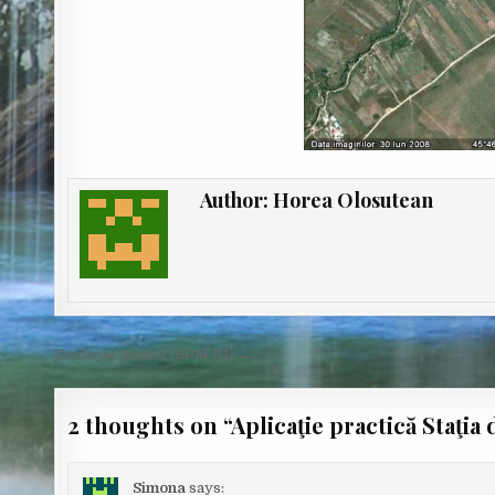
Author:
Horea Olosutean
Post
Ecologie umană (EPM III) →
navigation
2 thoughts on “
Aplicaţie practică Staţia
Simona
says: