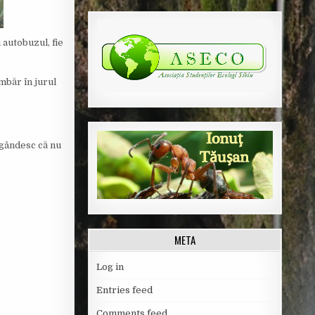
u autobuzul, fie
mbăr în jurul
 gândesc că nu
META
Log in
Entries feed
Comments feed