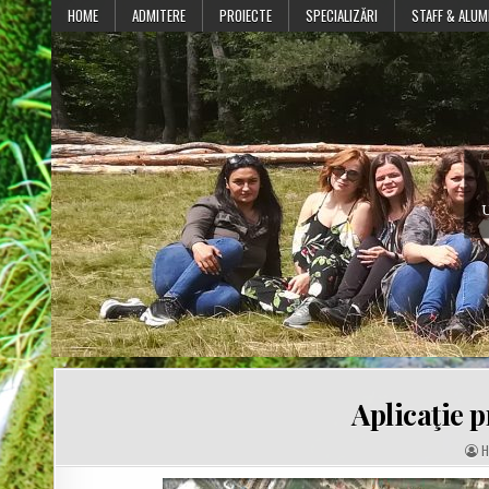
Skip
HOME
ADMITERE
PROIECTE
SPECIALIZĂRI
STAFF & ALUM
to
content
U
Aplicaţie p
A
H
U
T
H