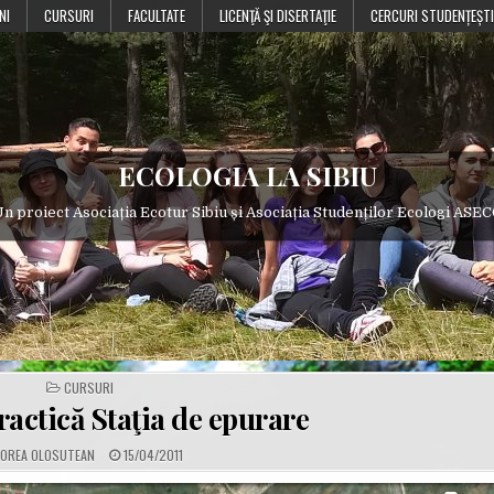
NI
CURSURI
FACULTATE
LICENŢĂ ŞI DISERTAŢIE
CERCURI STUDENȚEȘTI
ECOLOGIA LA SIBIU
n proiect Asociația Ecotur Sibiu și Asociația Studenților Ecologi ASE
POSTED
CURSURI
IN
ractică Staţia de epurare
P
OREA OLOSUTEAN
15/04/2011
U
B
L