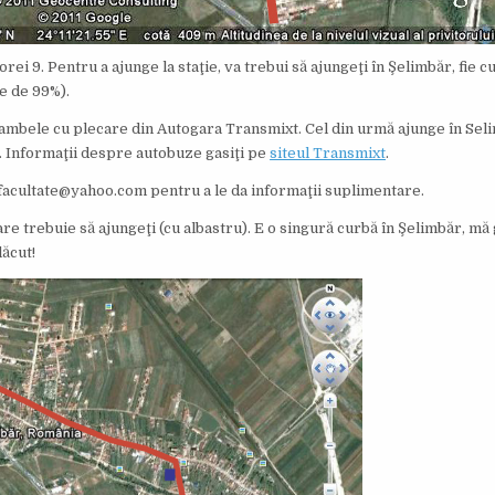
 orei 9. Pentru a ajunge la staţie, va trebui să ajungeţi în Şelimbăr, fie c
e de 99%).
 ambele cu plecare din Autogara Transmixt. Cel din urmă ajunge în Seli
s. Informaţii despre autobuze gasiţi pe
siteul Transmixt
.
e.facultate@yahoo.com pentru a le da informaţii suplimentare.
are trebuie să ajungeţi (cu albastru). E o singură curbă în Şelimbăr, mă
lăcut!