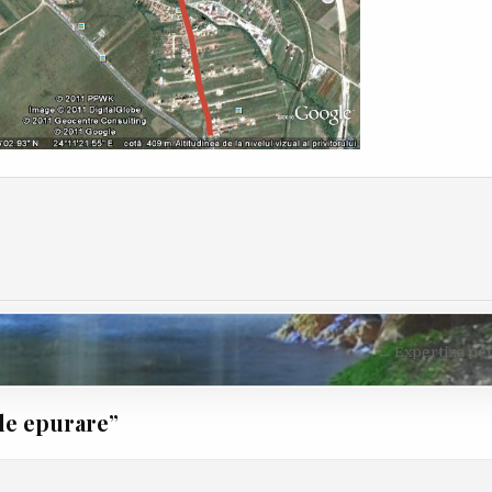
← Expertiza pei
 de epurare
”