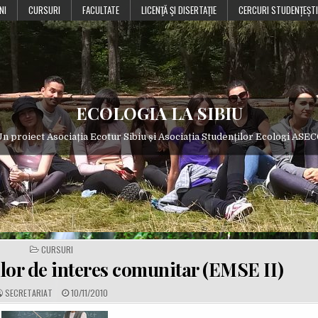
NI
CURSURI
FACULTATE
LICENŢĂ ŞI DISERTAŢIE
CERCURI STUDENȚEȘTI
ECOLOGIA LA SIBIU
n proiect Asociația Ecotur Sibiu și Asociația Studenților Ecologi ASE
POSTED
CURSURI
IN
or de interes comunitar (EMSE II)
A
P
SECRETARIAT
10/11/2010
U
U
T
B
H
L