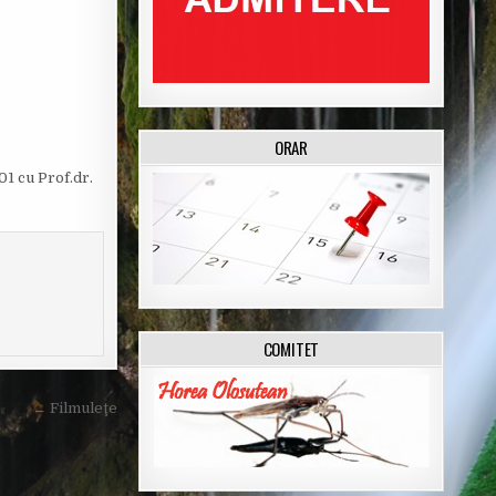
ORAR
01 cu Prof.dr.
COMITET
← Filmuleţe