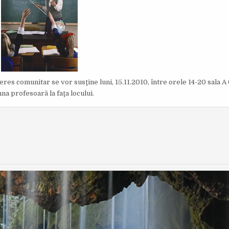
O
I
R
S
:
H
E
D
D
A
T
E
:
res comunitar se vor susţine luni, 15.11.2010, între orele 14-20 sala A 
a profesoară la faţa locului.