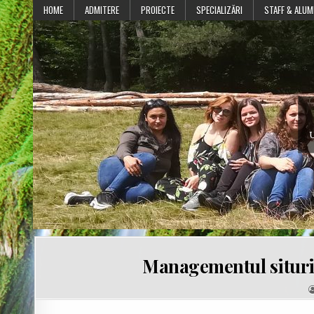
Skip
HOME
ADMITERE
PROIECTE
SPECIALIZĂRI
STAFF & ALUM
to
content
U
Managementul situril