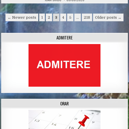
Posts
← Newer posts
1
2
3
4
5
…
218
Older posts →
navigation
ADMITERE
ORAR