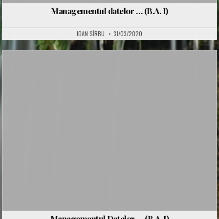
Managementul datelor … (B.A. I)
IOAN SÎRBU
31/03/2020
Posted
in
Managementul Datelor … (B.A. I)