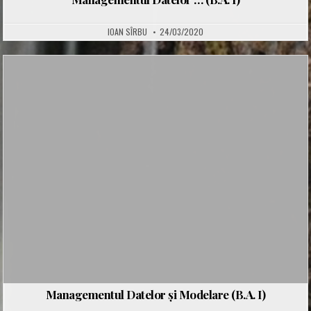
IOAN SÎRBU
24/03/2020
Posted
in
Managementul Datelor și Modelare (B.A. I)