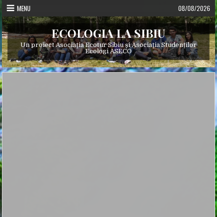
Skip
MENU
08/08/2026
to
content
ECOLOGIA LA SIBIU
Un proiect Asociația Ecotur Sibiu și Asociația Studenților
Ecologi ASECO
Posted
in