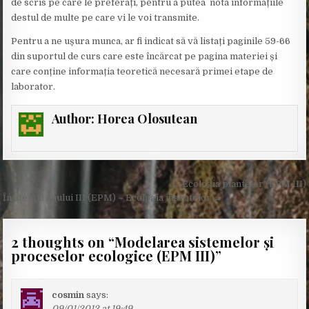
de scris pe care le preferați, pentru a putea nota informațiile
destul de multe pe care vi le voi transmite.
Pentru a ne ușura munca, ar fi indicat să vă listați paginile 59-66
din suportul de curs care este încărcat pe pagina materiei și
care conține informația teoretică necesară primei etape de
laborator.
Author:
Horea Olosutean
Post
← Ecologia plantelor (EPM III)
navigation
În atenţia anului III (EPM) – Ecologia insectelor →
2 thoughts on “
Modelarea sistemelor și
proceselor ecologice (EPM III)
”
cosmin
says:
09/01/2012 at 19:49