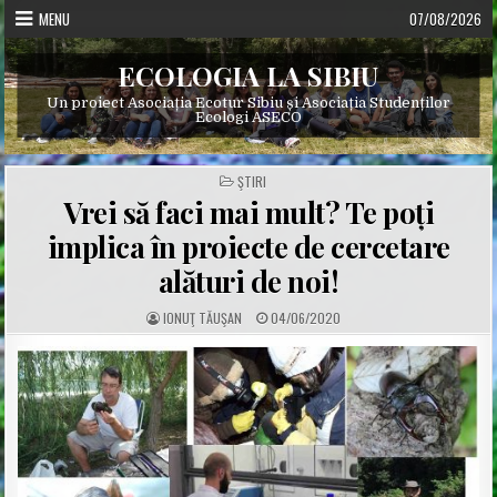
Skip
MENU
07/08/2026
to
content
ECOLOGIA LA SIBIU
Un proiect Asociația Ecotur Sibiu și Asociația Studenților
Ecologi ASECO
POSTED
ŞTIRI
IN
Vrei să faci mai mult? Te poți
implica în proiecte de cercetare
alături de noi!
A
P
IONUŢ TĂUŞAN
04/06/2020
U
U
T
B
H
L
O
I
R
S
:
H
E
D
D
A
T
E
: