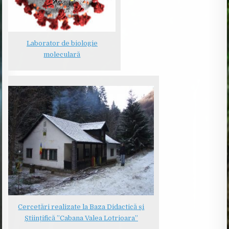
Laborator de biologie
moleculară
Cercetări realizate la Baza Didactică și
Științifică ”Cabana Valea Lotrioara”