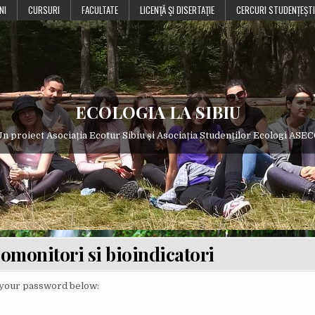
NI
CURSURI
FACULTATE
LICENŢĂ ŞI DISERTAŢIE
CERCURI STUDENȚEȘTI
ECOLOGIA LA SIBIU
n proiect Asociația Ecotur Sibiu și Asociația Studenților Ecologi ASE
iomonitori si bioindicatori
r your password below: