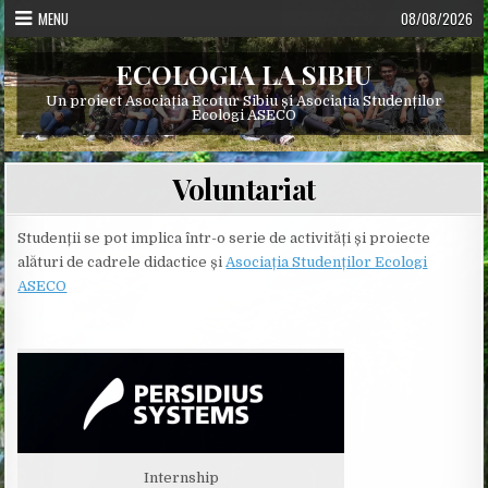
Skip
MENU
08/08/2026
to
content
ECOLOGIA LA SIBIU
Un proiect Asociația Ecotur Sibiu și Asociația Studenților
Ecologi ASECO
Voluntariat
Studenții se pot implica într-o serie de activități și proiecte
alături de cadrele didactice și
Asociația Studenților Ecologi
ASECO
Internship