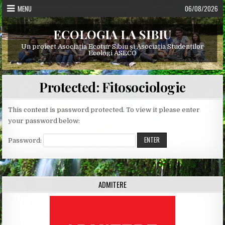
Skip
MENU
06/08/2026
to
content
ECOLOGIA LA SIBIU
Un proiect Asociația Ecotur Sibiu și Asociația Studenților
Ecologi ASECO
Protected: Fitosociologie
This content is password protected. To view it please enter
your password below:
Password:
ADMITERE