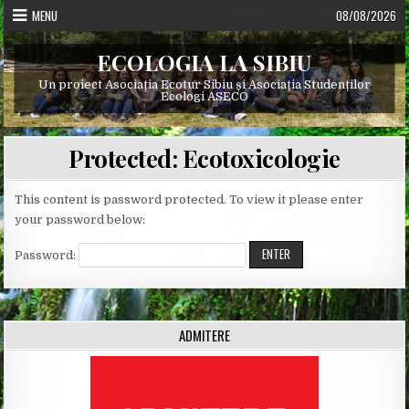
Skip
MENU
08/08/2026
to
content
ECOLOGIA LA SIBIU
Un proiect Asociația Ecotur Sibiu și Asociația Studenților
Ecologi ASECO
Protected: Ecotoxicologie
This content is password protected. To view it please enter
your password below:
Password:
ADMITERE